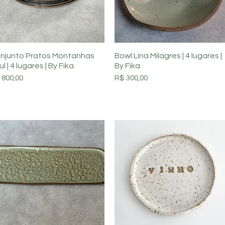
Visualização rápida
Visualização rápida
njunto Pratos Montanhas
Bowl Lina Milagres | 4 lugares |
l | 4 lugares | By Fika
By Fika
eço
Preço
 800,00
R$ 300,00