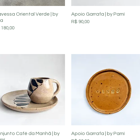
Visualização rápida
Visualização rápida
avessa Oriental Verde | by
Apoio Garrafa | by Pamí
ka
Preço
R$ 90,00
eço
 180,00
Visualização rápida
Visualização rápida
njunto Café da Manhã | by
Apoio Garrafa | by Pamí
mí