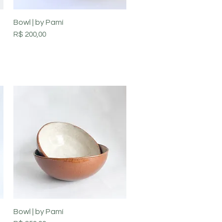
Visualização rápida
Bowl | by Pamí
Preço
R$ 200,00
Visualização rápida
Bowl | by Pamí