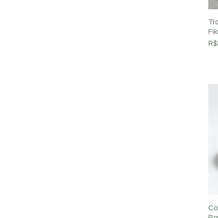
Tr
Fi
Pr
R$
Co
Pa