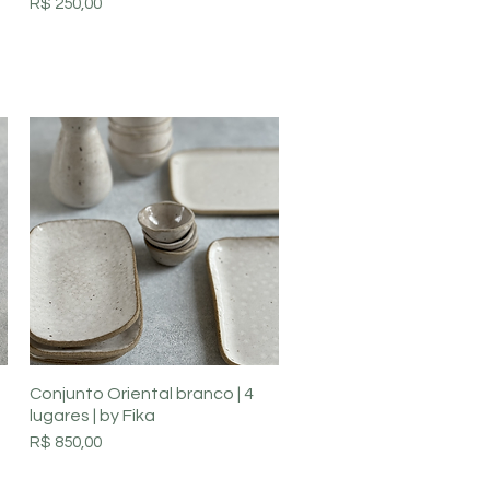
Preço
R$ 250,00
Visualização rápida
Conjunto Oriental branco | 4
lugares | by Fika
Preço
R$ 850,00