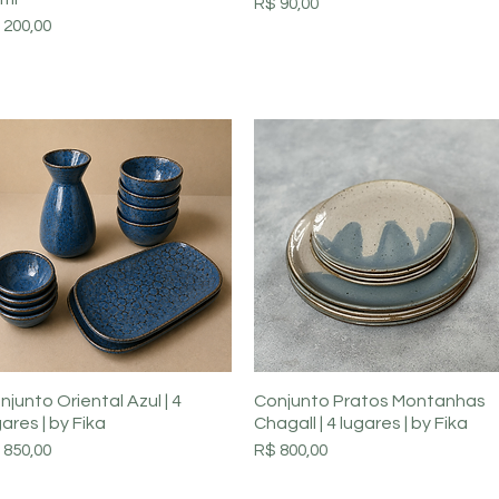
Preço
R$ 90,00
eço
 200,00
Visualização rápida
Visualização rápida
njunto Oriental Azul | 4
Conjunto Pratos Montanhas
gares | by Fika
Chagall | 4 lugares | by Fika
eço
Preço
 850,00
R$ 800,00