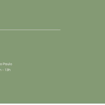
ão Paulo
h
- 13
h