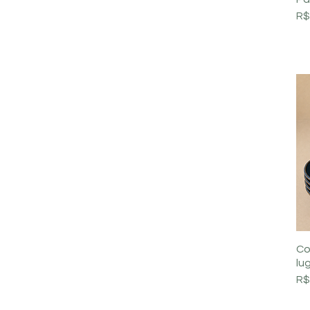
Pr
R$
Co
lu
Pr
R$