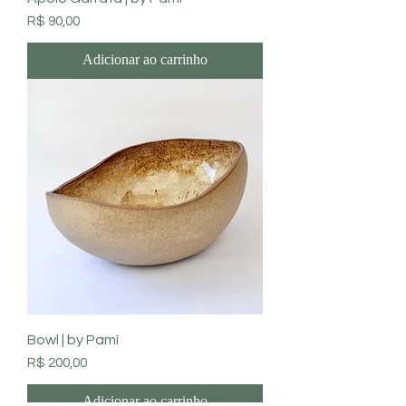
Preço
R$ 90,00
Adicionar ao carrinho
Bowl | by Pamí
Preço
R$ 200,00
Adicionar ao carrinho