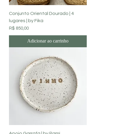
Conjunto Oriental Dourado | 4
lugares | by Fika
Preço
R$ 850,00
Adicionar ao carrinho
Apoio Garrafa | by Pamí