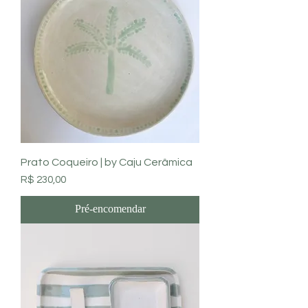
Prato Coqueiro | by Caju Cerâmica
Preço
R$ 230,00
Pré-encomendar