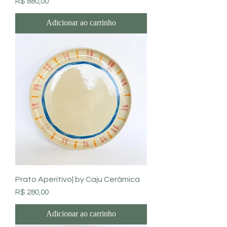
Preço
R$ 880,00
Adicionar ao carrinho
Prato Aperitivo| by Caju Cerâmica
Preço
R$ 280,00
Adicionar ao carrinho