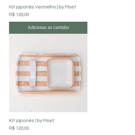
Kit japonês Vermelho | by Mset
Preço
R$ 120,00
Adicionar ao carrinho
Kit japonês | by Mset
Preço
R$ 120,00