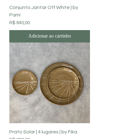
Conjunto Jantar Off White | by
Pamí
Preço
R$ 640,00
Adicionar ao carrinho
Prato Solar | 4 lugares | by Fika