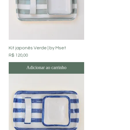
Kit japonês Verde | by Mset
Preço
R$ 120,00
Adicionar ao carrinho