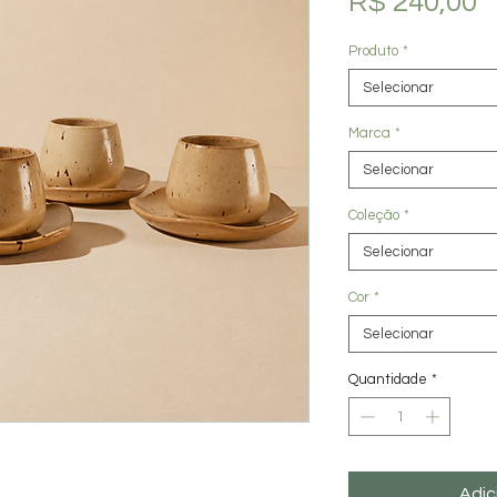
P
R$ 240,00
Produto
*
Selecionar
Marca
*
Selecionar
Coleção
*
Selecionar
Cor
*
Selecionar
Quantidade
*
Adic