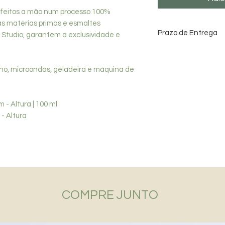
 feitos a mão num processo 100%
das matérias primas e esmaltes
Prazo de Entrega
 Studio, garantem a exclusividade e
Data estimada para
SP - até 10 dias / D
no, microondas, geladeira e máquina de
m - Altura | 100 ml
 - Altura
COMPRE JUNTO