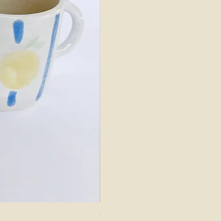
Caneca Tulipa | by Caju Cerâmica