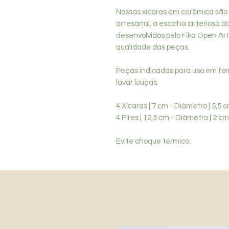
Nossas xícaras em cerâmica são
artesanal, a escolha criteriosa 
desenvolvidos pelo Fika Open Art
qualidade das peças.
Peças indicadas para uso em for
lavar louças.
4 Xícaras | 7 cm - Diâmetro | 5,5 c
4 Píres | 12,5 cm - Diâmetro | 2 cm
Evite choque térmico.