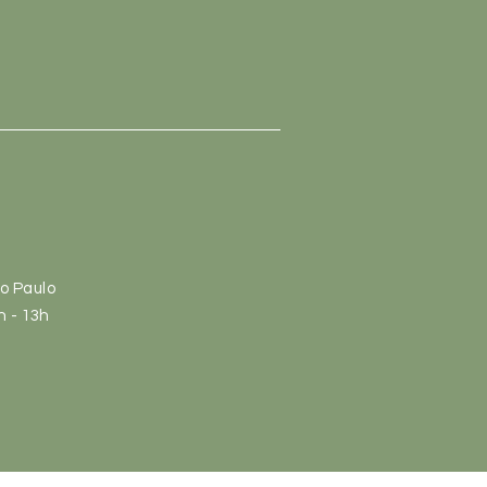
ão Paulo
h
- 13
h