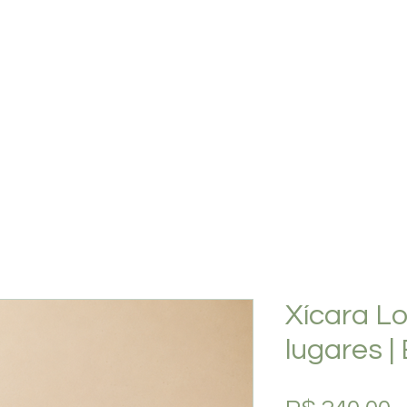
PLANOS
SHOP
O ESTÚDIO
QUEM SOMOS
Xícara Lol
lugares |