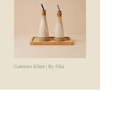
Galeteiro Klimt | By Fika
Galeteiro Branco | By Fika