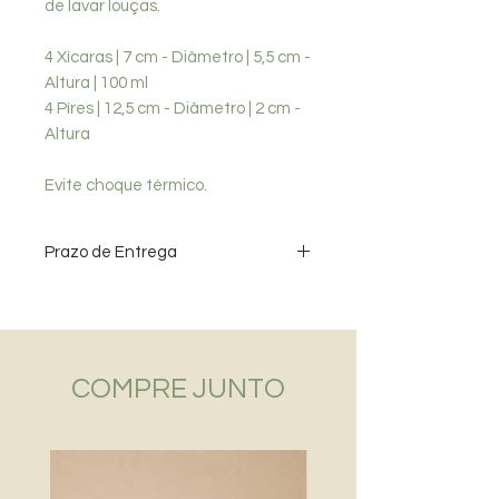
de lavar louças.
4 Xícaras | 7 cm - Diâmetro | 5,5 cm -
Altura | 100 ml
4 Píres | 12,5 cm - Diâmetro | 2 cm -
Altura
Evite choque térmico.
Prazo de Entrega
Data estimada para entrega de
produtos - Grande SP - até 10 dias /
Demais localidades - até 15 dias
COMPRE JUNTO