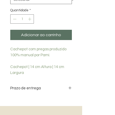
Quantidade
*
Adicionar ao carrinho
Cachepot com pregas produzido
100% manual por Pamí.
Cachepot | 14 cm Altura | 14 cm
Largura
Prazo de entrega
Data estimada para entrega de
produtos - Grande SP - até 10 dias /
Demais localidades - até 20 dias