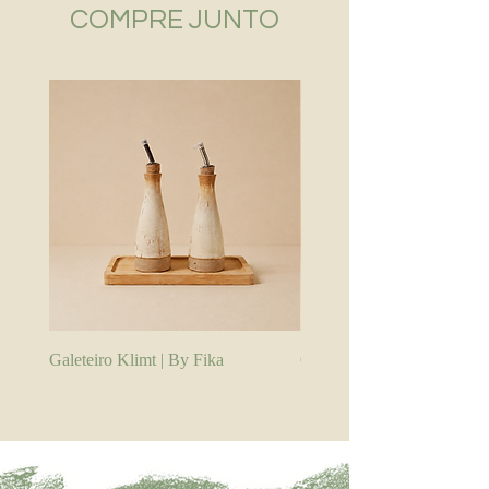
COMPRE JUNTO
Galeteiro Klimt | By Fika
Galeteiro Branco | By Fika