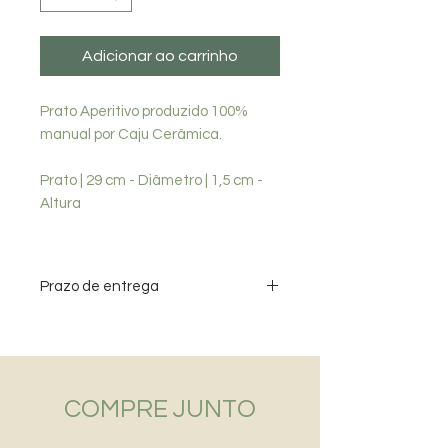
Adicionar ao carrinho
Prato Aperitivo produzido 100%
manual por Caju Cerâmica.
Prato | 29 cm - Diâmetro | 1,5 cm -
Altura
Prazo de entrega
Data estimada para entrega de
produtos - Grande SP - até 10 dias /
Demais localidades - até 20 dias
COMPRE JUNTO