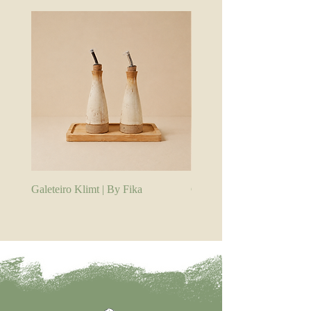
Galeteiro Klimt | By Fika
Galeteiro Branco | By Fika