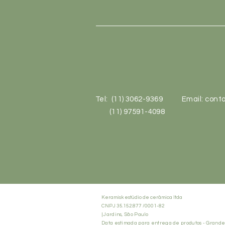
Tel: (11) 3062-9369
Email:
conta
(11) 97591-4098
Keramisk estúdio de cerâmica ltda
CNPJ 35.152.877 /0001-82
|Jardins, São Paulo
Data estimada para entrega de produtos - Grande S