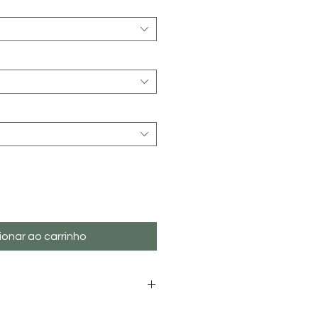
ionar ao carrinho
 entrega de produtos - Grande