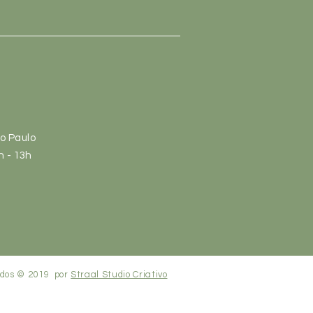
ão Paulo
h
- 13
h
vados © 2019 por
Straal Studio Criativo