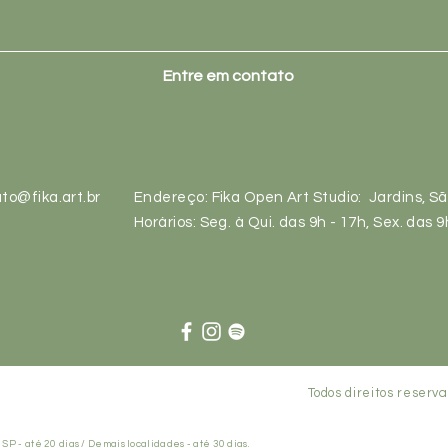
Entre em contato
to@fika.art.br
Endereço: Fika Open Art Studio: Jardins, S
Horários: Seg. à Qui. das 9h - 17h, Sex. das 9
Todos direitos reser
P - até 20 dias / Demais localidades - até 30 dias.