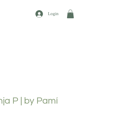
Login
CONTATO
ja P | by Pamí
reço