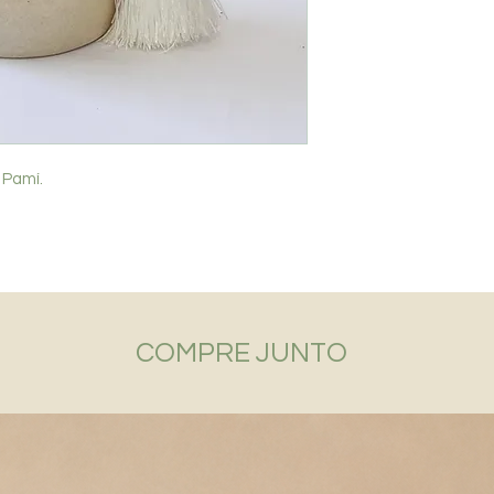
SP - até 10 dias / D
 Pamí.
COMPRE JUNTO