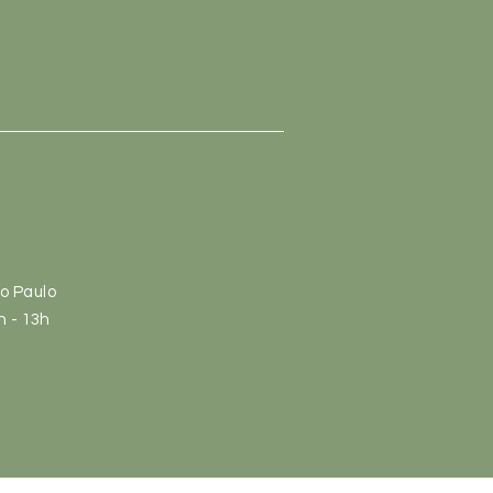
ão Paulo
h
- 13
h