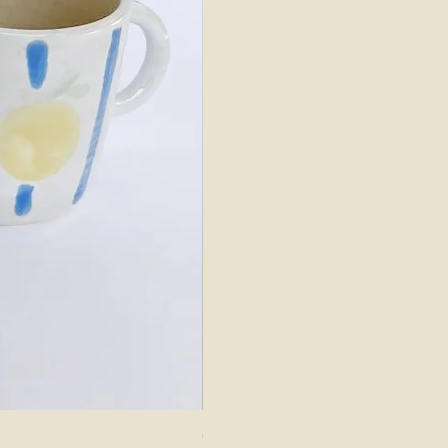
Caneca Tulipa | by Caju Cerâmica