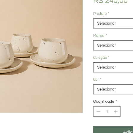
P
R$ 240,00
Produto
*
Selecionar
Marca
*
Selecionar
Coleção
*
Selecionar
Cor
*
Selecionar
Quantidade
*
Adic