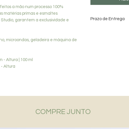
 feitos a mão num processo 100%
das matérias primas e esmaltes
Prazo de Entrega
 Studio, garantem a exclusividade e
Data estimada para
SP - até 10 dias / D
no, microondas, geladeira e máquina de
m - Altura | 100 ml
 - Altura
COMPRE JUNTO