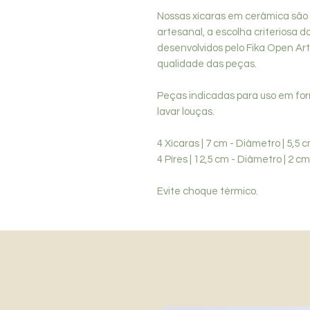
Nossas xícaras em cerâmica são
artesanal, a escolha criteriosa 
desenvolvidos pelo Fika Open Art
qualidade das peças.
Peças indicadas para uso em for
lavar louças.
4 Xícaras | 7 cm - Diâmetro | 5,5 c
4 Píres | 12,5 cm - Diâmetro | 2 cm
Evite choque térmico.