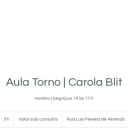
PLANOS
SHOP
O ESTÚDIO
QUEM SOMOS
Aula Torno | Carola Blit
Horário | Seg/Qua 14 as 17 h
Valor
sob
3 h
3
Valor sob consulta
Rua Luís Pereira de Almeida
consulta
h