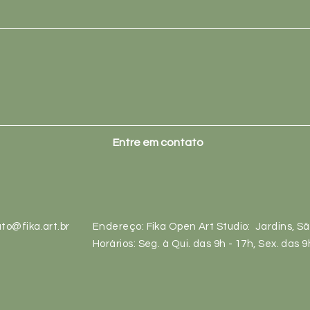
Entre em contato
to@fika.art.br
Endereço: Fika Open Art Studio: Jardins, S
Horários: Seg. à Qui. das 9h - 17h, Sex. das 9