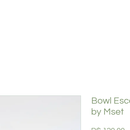
PLANOS
SHOP
O ESTÚDIO
QUEM SOMOS
Bowl Esco
by Mset