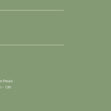
ão Paulo
h
- 13
h