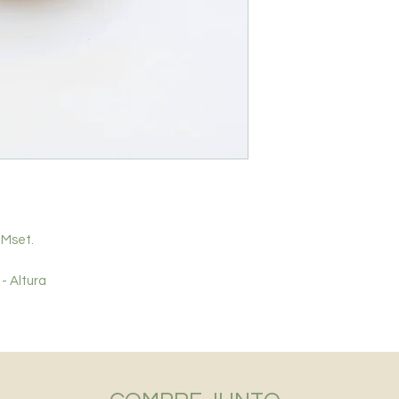
Data estimada para
SP - até 10 dias / D
 Mset.
 - Altura