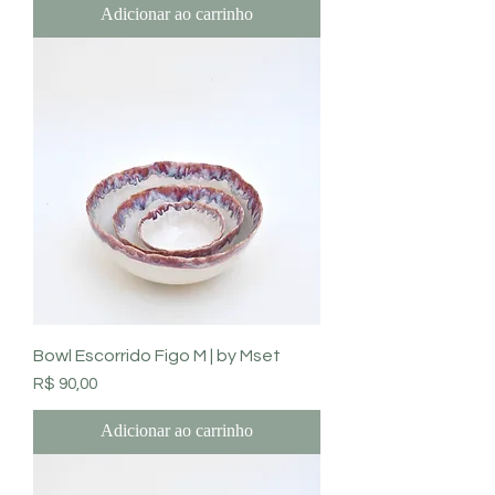
Adicionar ao carrinho
Bowl Escorrido Figo M | by Mset
Preço
R$ 90,00
Adicionar ao carrinho