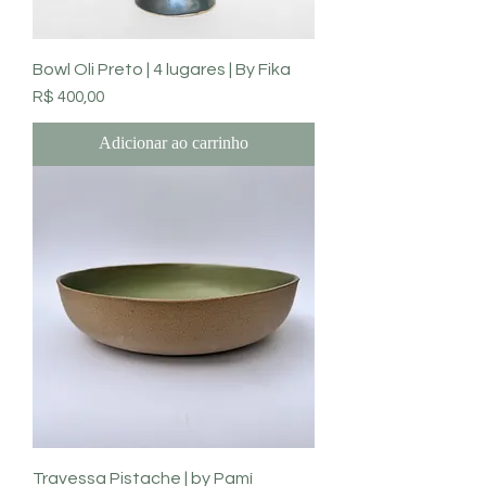
Bowl Oli Preto | 4 lugares | By Fika
Preço
R$ 400,00
Adicionar ao carrinho
Travessa Pistache | by Pamí