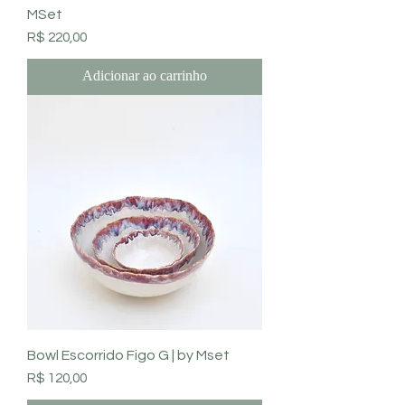
MSet
Preço
R$ 220,00
Adicionar ao carrinho
Bowl Escorrido Figo G | by Mset
Preço
R$ 120,00