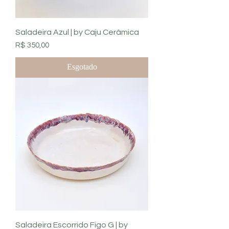
Saladeira Azul | by Caju Cerâmica
Preço
R$ 350,00
Esgotado
Saladeira Escorrido Figo G | by