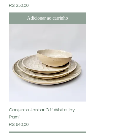
Preço
R$ 250,00
Adicionar ao carrinho
Conjunto Jantar Off White | by
Pamí
Preço
R$ 640,00