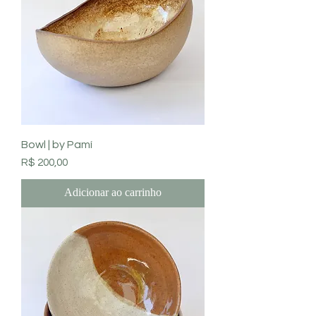
Bowl | by Pamí
Preço
R$ 200,00
Adicionar ao carrinho